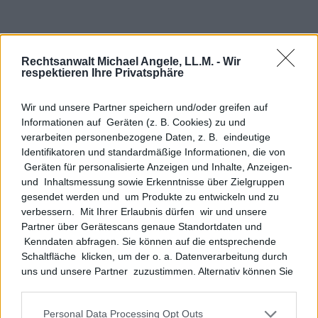
Weiter Kompetenzen im Strafrecht
Rechtsanwalt Michael Angele, LL.M. -
Wir
respektieren Ihre Privatsphäre
Betäubungsmittelstrafrecht (BtM)
Wir und unsere Partner speichern und/oder greifen auf
Kapitaldelikte
Informationen auf Geräten (z. B. Cookies) zu und
Körperverletzung
verarbeiten personenbezogene Daten, z. B. eindeutige
Identifikatoren und standardmäßige Informationen, die von
Vermögensdelikte
Geräten für personalisierte Anzeigen und Inhalte, Anzeigen-
und Inhaltsmessung sowie Erkenntnisse über Zielgruppen
gesendet werden und um Produkte zu entwickeln und zu
verbessern. Mit Ihrer Erlaubnis dürfen wir und unsere
Weitere Kompetenzen
Partner über Gerätescans genaue Standortdaten und
Kenndaten abfragen. Sie können auf die entsprechende
Schaltfläche klicken, um der o. a. Datenverarbeitung durch
uns und unsere Partner zuzustimmen. Alternativ können Sie
auf die entsprechende Schaltfläche klicken, um die
Einwilligung abzulehnen oder um auf detailliertere
Personal Data Processing Opt Outs
Informationen zuzugreifen und um Ihre Einstellungen vor