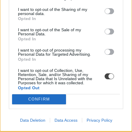
der Zustimmung zu ändern. Bitte beachten Sie, dass die
I want to opt-out of the Sharing of my
Verarbeitung mancher personenbezogener Daten ohne Ihre
personal data.
Einwilligung stattfinden kann, obwohl Sie das Recht haben,
Opted In
einer solchen Verarbeitung zu widersprechen. Ihre
I want to opt-out of the Sale of my
Einstellungen gelten lediglich für diese Website. Sie können
Personal Data.
Ihre Einstellungen jederzeit ändern, indem Sie zu dieser
Opted In
Website zurückkehren oder unsere Datenschutzrichtlinie
aufrufen.
I want to opt-out of processing my
Personal Data for Targeted Advertising.
Sportstrafrecht
Opted In
Das Sportrecht – sowohl im Amateurbereich als auch im
I want to opt-out of Collection, Use,
Retention, Sale, and/or Sharing of my
Profisport – zeichnet sich dadurch aus, dass zahlreiche
Personal Data that Is Unrelated with the
Purposes for which it was collected.
Rechtsgebiete zusammengeführt werden. Als Beispiele
Opted Out
sind hier Vertragsrecht, Arbeitsrecht, Wirtschaftsrecht
oder auch Strafrecht zu nennen.
CONFIRM
Data Deletion
Data Access
Privacy Policy